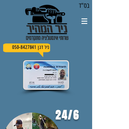
בס"ד
ניר דגן 050-8427841
24/6